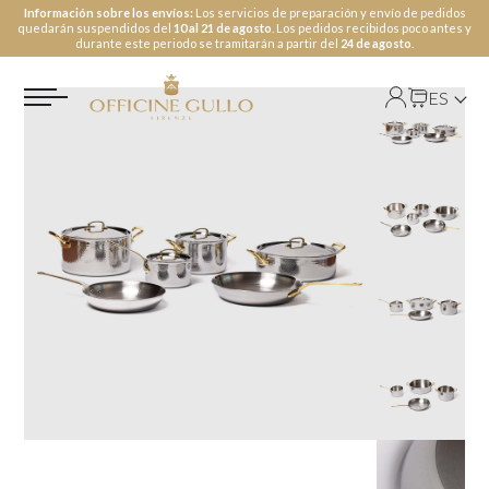
Información sobre los envíos:
Los servicios de preparación y envío de pedidos
quedarán suspendidos del
10 al 21 de agosto
. Los pedidos recibidos poco antes y
durante este periodo se tramitarán a partir del
24 de agosto
.
ES