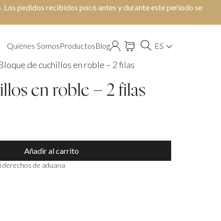
o
. Los pedidos recibidos poco antes y durante este periodo se
Quiénes Somos
Productos
Blog
ES
Bloque de cuchillos en roble – 2 filas
los en roble – 2 filas
Añadir al carrito
ni derechos de aduana