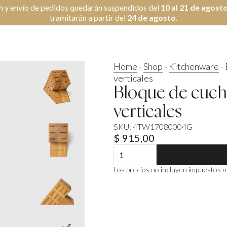
n y envío de pedidos quedarán suspendidos del
10 al 21 de agost
tramitarán a partir del
24 de agosto
.
Home
-
Shop
-
Kitchenware
-
verticales
Bloque de cuchil
verticales
SKU:
4TW17080004G
$
915,00
Bloque
de
cuchillos
Los precios no incluyen impuestos 
en
roble
-
2
filas
verticales